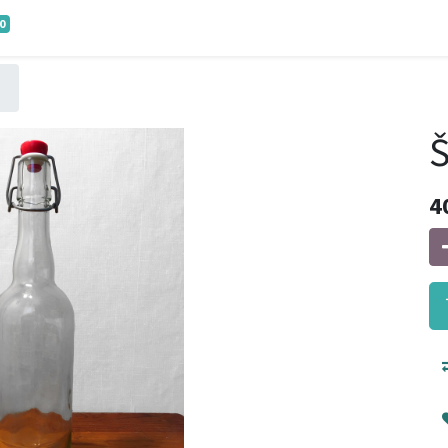
0
Š
4