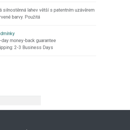
rá silnostěnná lahev větší s patentním uzávěrem
rvené barvy. Použitá
dmínky
-day money-back guarantee
ipping: 2-3 Business Days