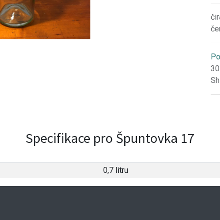
či
če
Po
30
Sh
Specifikace pro Špuntovka 17
0,7 litru