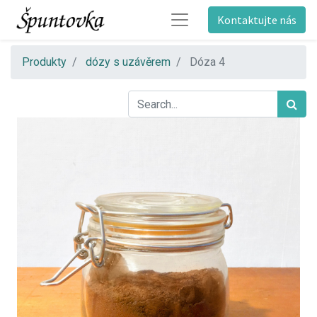
Kontaktujte nás
Produkty
dózy s uzávěrem
Dóza 4