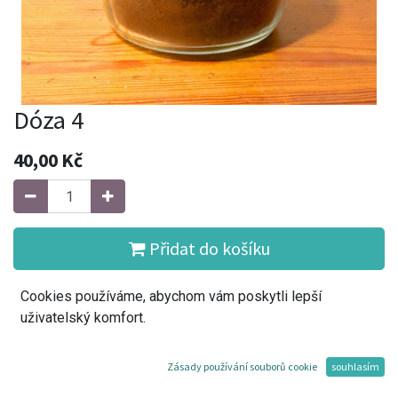
Dóza 4
40,00
Kč
Přidat do košíku
Cookies používáme, abychom vám poskytli lepší
Koupit
uživatelský komfort.
Přidat do seznamu přání
Zásady používání souborů cookie
souhlasím